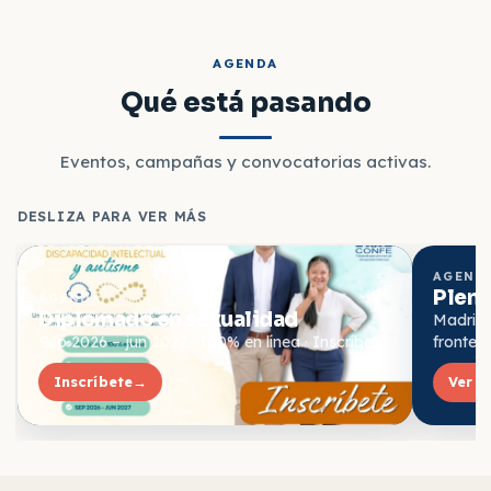
AGENDA
Qué está pasando
Eventos, campañas y convocatorias activas.
DESLIZA PARA VER MÁS
AGEND
Plena
AGENDA
Diplomado en sexualidad
Madrid ·
Sep 2026 – jun 2027 · 100% en línea · Inscríbete
fronter
Inscríbete
→
Ver e