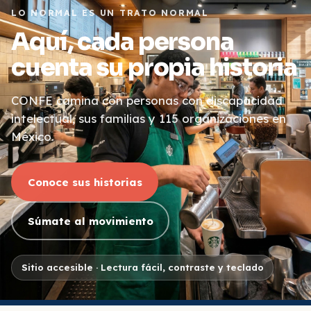
LO NORMAL ES UN TRATO NORMAL
Aquí, cada persona
cuenta su propia historia
CONFE camina con personas con discapacidad
intelectual, sus familias y 115 organizaciones en
México.
Conoce sus historias
Súmate al movimiento
Sitio accesible · Lectura fácil, contraste y teclado